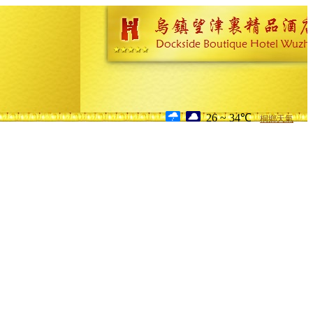
26 ~ 34℃
桐鄉天氣