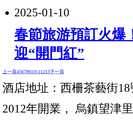
2025-01-10
春節旅游預訂火爆！
迎“開門紅”
上一頁
4
5
6
7
8
9
10
11
12
13
下一頁
酒店地址：西柵茶藝街1
2012年開業， 烏鎮望