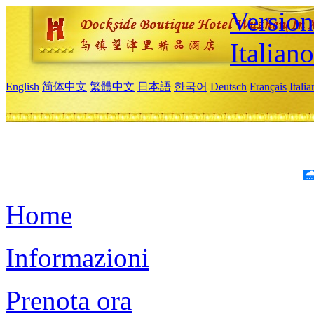
Version
Italiano
English
简体中文
繁體中文
日本語
한국어
Deutsch
Français
Itali
Home
Informazioni
Prenota ora