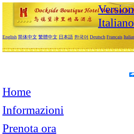
Version
Italiano
English
简体中文
繁體中文
日本語
한국어
Deutsch
Français
Itali
Home
Informazioni
Prenota ora