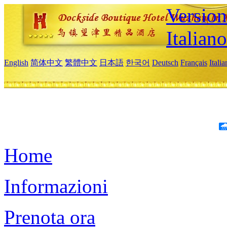
Version
Italiano
English
简体中文
繁體中文
日本語
한국어
Deutsch
Français
Itali
Home
Informazioni
Prenota ora