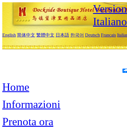
Version
Italiano
English
简体中文
繁體中文
日本語
한국어
Deutsch
Français
Itali
Home
Informazioni
Prenota ora