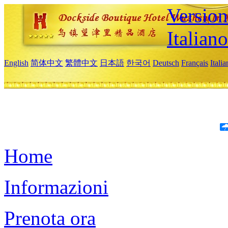
Version
Italiano
English
简体中文
繁體中文
日本語
한국어
Deutsch
Français
Itali
Home
Informazioni
Prenota ora