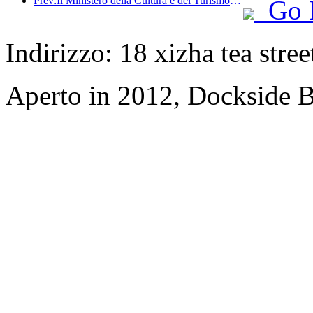
Prev:Il Ministero della Cultura e del Turismo ha riferito che nel 2025, 16.994 siti turistici di livello A hanno accolto 7,51 miliardi di visitatori, generando un fatturato turistico di 554,49 miliardi di yuan.
Go 
Indirizzo: 18 xizha tea stree
Aperto in 2012, Dockside 