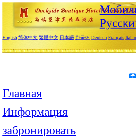
Мобиль
Русски
English
简体中文
繁體中文
日本語
한국어
Deutsch
Français
Itali
Главная
Информация
забронировать