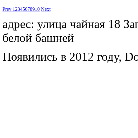
Prev
1
2
3
4
5
6
7
8
9
10
Next
адрес: улица чайная 18 За
белой башней
Появились в 2012 году, Do