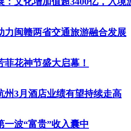
展：文化增加值超3400亿，入境
，助力闽赣两省交通旅游融合发展
芳菲花神节盛大启幕！
杭州3月酒店业绩有望持续走高
第一波“富贵”收入囊中