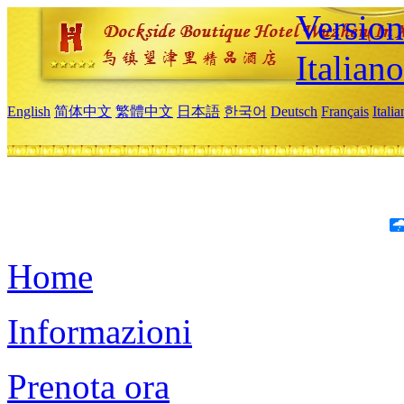
Version
Italiano
English
简体中文
繁體中文
日本語
한국어
Deutsch
Français
Itali
Home
Informazioni
Prenota ora