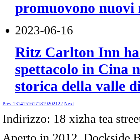
promuovono nuovi 
2023-06-16
Ritz Carlton Inn ha
spettacolo in Cina 
storica della valle 
Prev
13
14
15
16
17
18
19
20
21
22
Next
Indirizzo: 18 xizha tea stree
Aperto in 2012, Dockside 