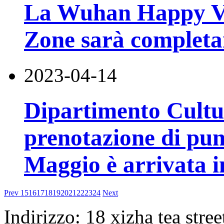
La Wuhan Happy V
Zone sarà completam
2023-04-14
Dipartimento Cultu
prenotazione di pun
Maggio è arrivata i
Prev
15
16
17
18
19
20
21
22
23
24
Next
Indirizzo: 18 xizha tea stree