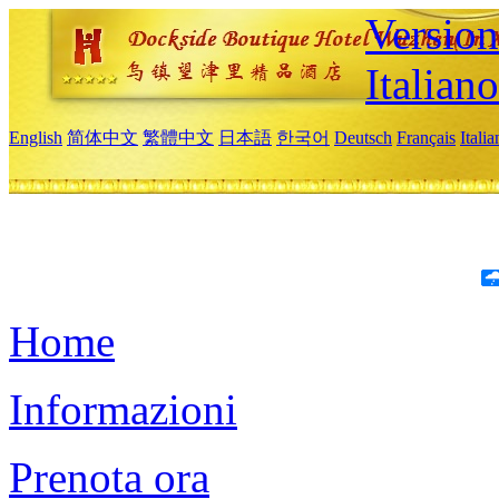
Version
Italiano
English
简体中文
繁體中文
日本語
한국어
Deutsch
Français
Itali
Home
Informazioni
Prenota ora