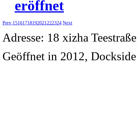
eröffnet
Prev
15
16
17
18
19
20
21
22
23
24
Next
Adresse: 18 xizha Teestraße
Geöffnet in 2012, Dockside