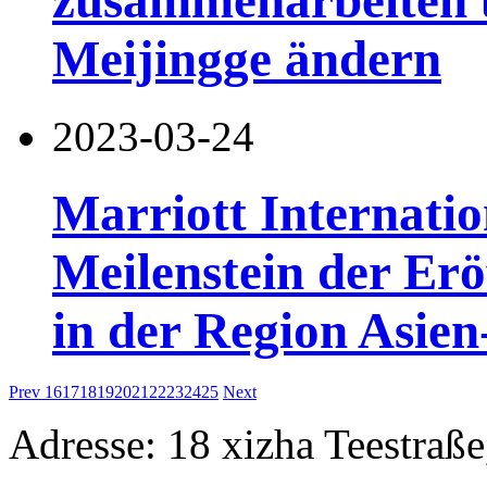
zusammenarbeiten 
Meijingge ändern
2023-03-24
Marriott Internati
Meilenstein der Erö
in der Region Asien
Prev
16
17
18
19
20
21
22
23
24
25
Next
Adresse: 18 xizha Teestraße