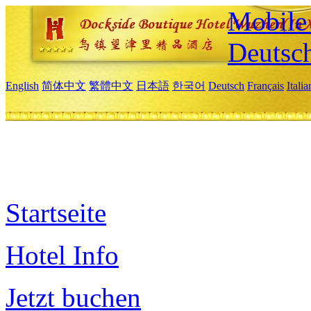
Mobile 
Deutsc
English
简体中文
繁體中文
日本語
한국어
Deutsch
Français
Itali
Startseite
Hotel Info
Jetzt buchen