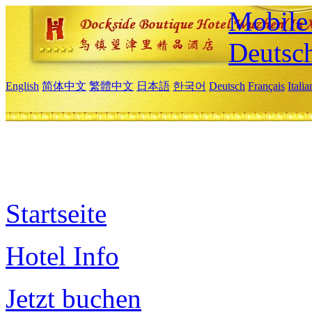
Mobile 
Deutsc
English
简体中文
繁體中文
日本語
한국어
Deutsch
Français
Itali
Startseite
Hotel Info
Jetzt buchen