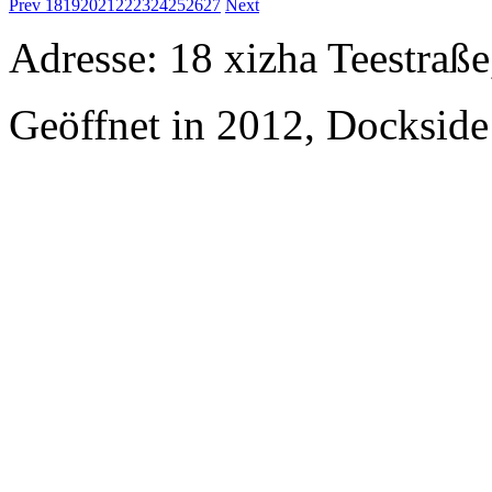
Prev
18
19
20
21
22
23
24
25
26
27
Next
Adresse: 18 xizha Teestraße
Geöffnet in 2012, Dockside